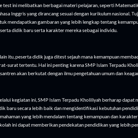
e test ini melibatkan berbagai materi pelajaran, seperti Matemati
hasa Inggris yang dirancang sesuai dengan kurikulum nasional. Tuju
tuk mendapatkan gambaran yang lebih lengkap tentang kemamp
serta didik baru serta karakter mereka sebagai individu.
lain itu, peserta didik juga ditest sejauh mana kemampuan memba
rat-surat tertentu. Hal ini penting karena SMP Islam Terpadu Khol
santren akan berkutat dengan ilmu pengetahuan umum dan keag
lalui kegiatan ini, SMP Islam Terpadu Kholiliyah berharap dapat
dik baru secara lebih baik dan mengidentifikasi kebutuhan pendi
mahaman yang lebih mendalam tentang kemampuan dan karakteri
kolah ini dapat memberikan pendekatan pendidikan yang lebih pers