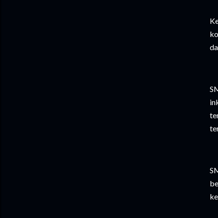
Ke
ko
da
SM
in
te
te
SM
be
ke