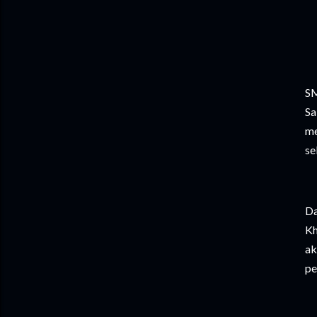
SM
Sa
me
se
Da
Kh
ak
pe