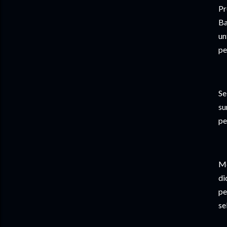
Pr
Ba
un
pe
Se
su
pe
Me
di
pe
se